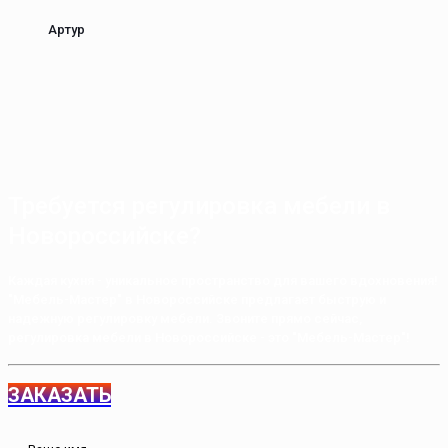
Артур
Требуется регулировка мебели в
Новороссийске?
Каждая кухня - уникальное пространство для вашего вдохновения!
"Мебель-Мастер" в Новороссийске предлагает быструю и
надежную регулировку мебели. Звоните прямо сейчас,
регулировка мебели в Новороссийске - это "Мебель-Мастер"!
ЗАКАЗАТЬ