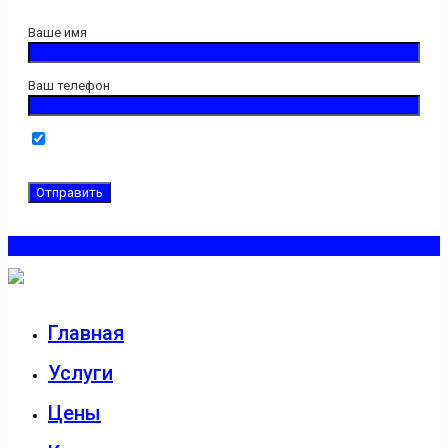
Ваше имя
Ваш телефон
Нажимая кнопку "Отправить" Вы даёте свое согласие на
обработку введенной персональной информации.
Главная
Услуги
Цены